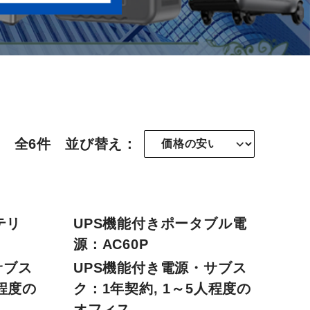
全6件
並び替え：
NEW
テリ
UPS機能付きポータブル電
源：AC60P
サブス
UPS機能付き電源・サブス
人程度の
ク：1年契約, 1～5人程度の
オフィス