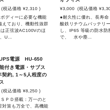
(税込価格
¥2,310
)
¥3,000
(税込価格
¥3,3
量ボディーに必要な機能
●耐久性に優れ、長寿命
備えており、機動性抜群
酸鉄リチウムバッテリ
は正弦波AC100Vのほ
し、IP65 等級の防水
U...
で、 水や塵...
PS電源 HU-650
機能付き電源・サブス
年契約, 1～5人程度の
ス
(税込価格
¥8,250
)
能ＳＰＤ搭載：万一のと
雷対策も万全で、高機能