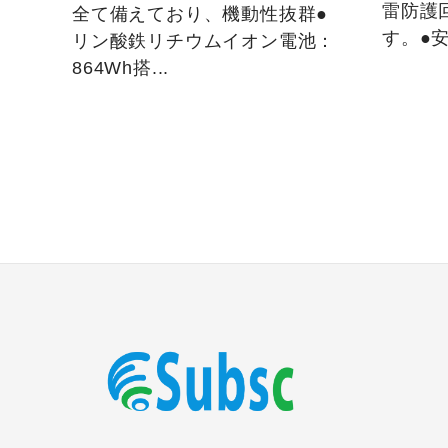
雷防護
全て備えており、機動性抜群●
す。●安
リン酸鉄リチウムイオン電池：
864Wh搭...