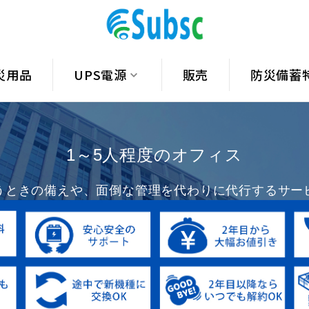
災用品
UPS電源
販売
防災備蓄
1～5人程度のオフィス
うときの備えや、面倒な管理を代わりに代行するサー