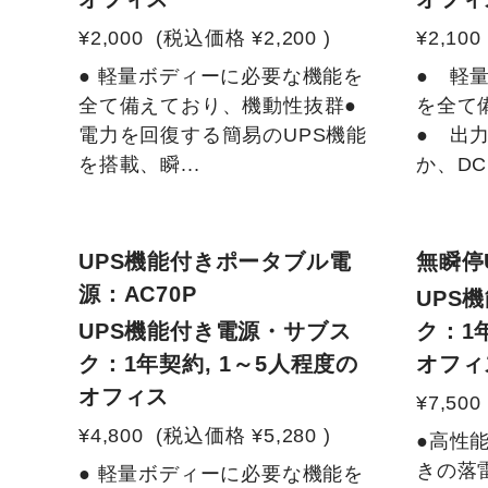
¥2,000
(税込価格
¥2,200
)
¥2,100
● 軽量ボディーに必要な機能を
● 軽
全て備えており、機動性抜群●
を全て
電力を回復する簡易のUPS機能
● 出力
を搭載、瞬...
か、DC、
NEW
NEW
UPS機能付きポータブル電
無瞬停U
源：AC70P
UPS
UPS機能付き電源・サブス
ク：1
ク：1年契約, 1～5人程度の
オフィ
オフィス
¥7,500
¥4,800
(税込価格
¥5,280
)
●高性
きの落
● 軽量ボディーに必要な機能を