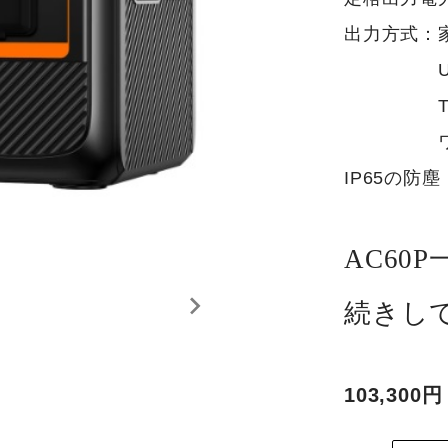
出力方式：家
USB-A
Type-
ワイヤレ
IP65の防
AC60
続きし
103,300円