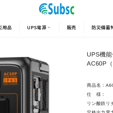
災用品
UPS電源
販売
防災備蓄
UPS機
AC60P
商品名：A6
仕 様：
リン酸鉄リチ
定格出力電力