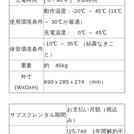
動作温度：-20℃ ～ 45℃ (15℃
使用環境条件
～ 30℃が最適）
充電温度： 0℃ ～ 45℃
-10℃ ～ 35℃ （結露なきこ
保管環境条件
と）
重量
約 45kg
外寸
690ｘ285ｘ274 （mm）
(WxDxH)
お支払い月額（税込
サブスクレンタル期間
み）
\25,740 1年間解約不